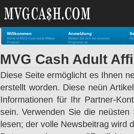
Willkommen
Anmeldung
Se
Home of MVG Cash Adult Affiliate
Melden Sie sich bei unserem
Sch
Program
Programm an
MVG Cash Adult Affi
Diese Seite ermöglicht es Ihnen n
erstellt worden. Diese neün Artik
Informationen für Ihr Partner-Ko
sein. Verwenden Sie die neüsten 
lesen; der volle Newsbeitrag wird