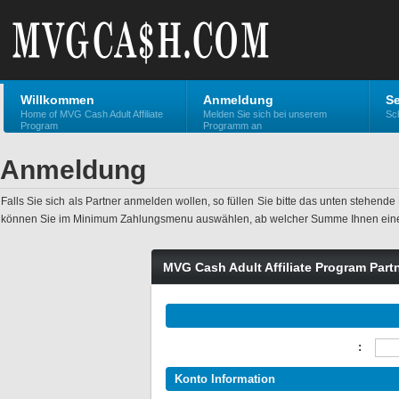
Willkommen
Anmeldung
Se
Home of MVG Cash Adult Affiliate
Melden Sie sich bei unserem
Sch
Program
Programm an
Anmeldung
Falls Sie sich als Partner anmelden wollen, so füllen Sie bitte das unten stehen
können Sie im Minimum Zahlungsmenu auswählen, ab welcher Summe Ihnen eine
MVG Cash Adult Affiliate Program Part
:
Konto Information